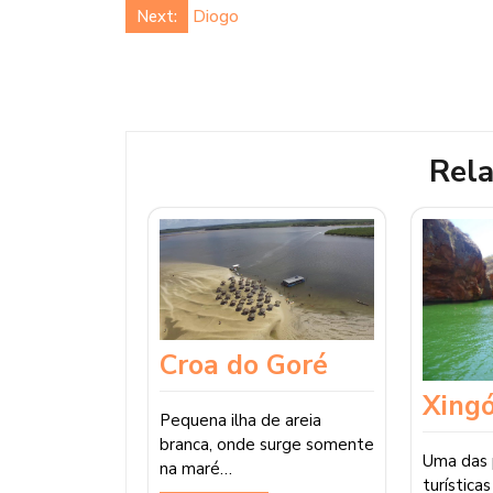
Next:
Diogo
Rela
Croa do Goré
Xing
Pequena ilha de areia
branca, onde surge somente
Uma das p
na maré…
turística