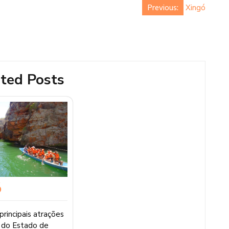
Previous:
Xingó
ted Posts
ó
rincipais atrações
s do Estado de